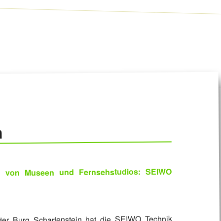
n
ung von Museen und Fernsehstudios: SEIWO
b der Burg Scharfenstein hat die SEIWO Technik