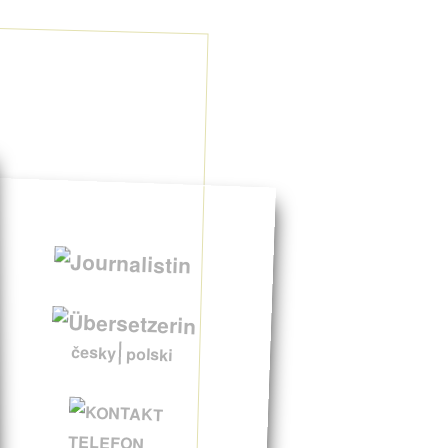
česky
polski
TELEFON