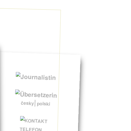
česky
polski
TELEFON