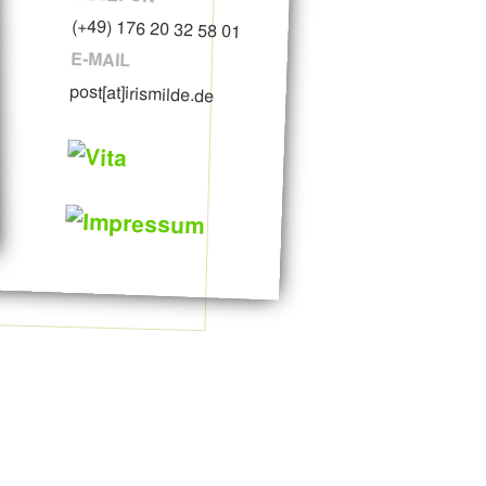
(+49) 176 20 32 58 01
E-MAIL
post[at]irismilde.de