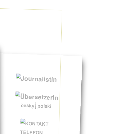
česky
polski
TELEFON