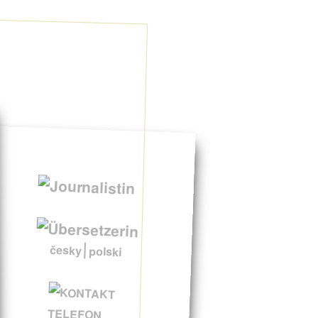
česky
polski
TELEFON