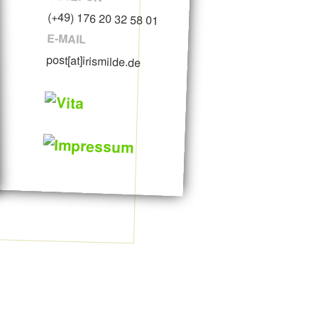
(+49) 176 20 32 58 01
E-MAIL
post[at]irismilde.de