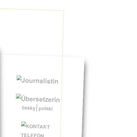
česky
polski
TELEFON