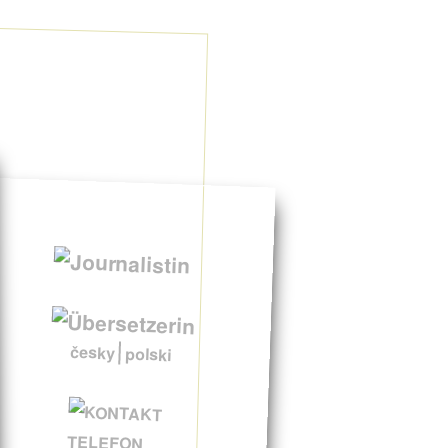
česky
polski
TELEFON