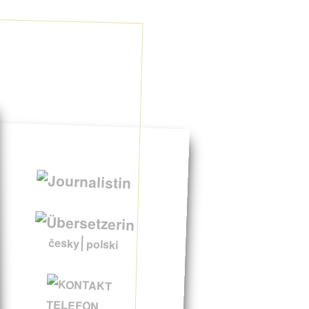
česky
polski
TELEFON