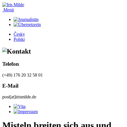
Menü
Česky
Polski
Telefon
(+49) 176 20 32 58 01
E-Mail
post[at]irismilde.de
Misteln breiten sich aus und