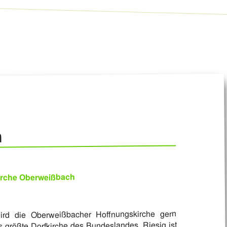
n
irche Oberweißbach
ird die Oberweißbacher Hoffnungskirche gern
als größte Dorfkirche des Bundeslandes. Riesig ist