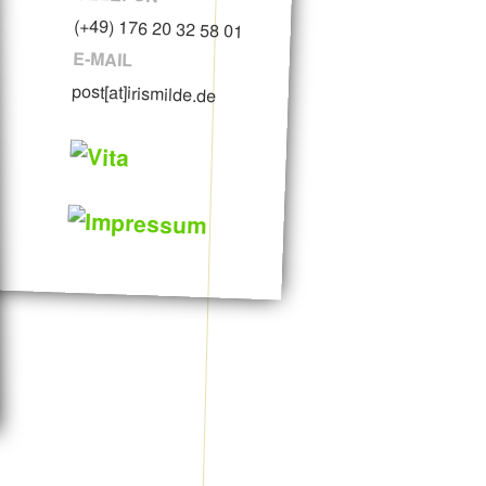
(+49) 176 20 32 58 01
E-MAIL
post[at]irismilde.de