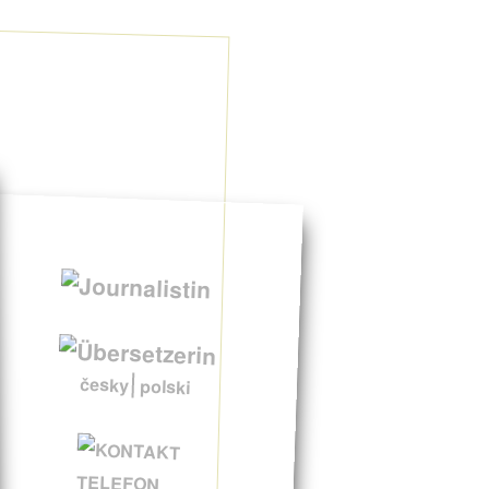
česky
polski
TELEFON