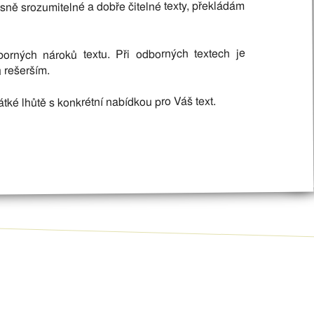
sně srozumitelné a dobře čitelné texty, překládám
orných nároků textu. Při odborných textech je
 rešerším.
tké lhůtě s konkrétní nabídkou pro Váš text.