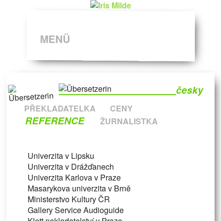
MENÜ
česky
PŘEKLADATELKA
CENY
REFERENCE
ŽURNALISTKA
Univerzita v Lipsku
Univerzita v Drážďanech
Univerzita Karlova v Praze
Masarykova univerzita v Brně
Ministerstvo Kultury ČR
Gallery Service Audioguide
Klett nakladatelství v Praze